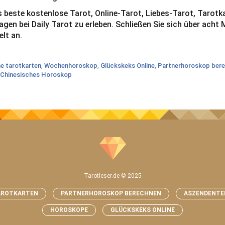
as beste kostenlose Tarot, Online-Tarot, Liebes-Tarot, Tarotk
en bei Daily Tarot zu erleben. Schließen Sie sich über acht 
lt an.
ne tarotkarten
,
Wochenhoroskop
,
Glückskeks Online
,
Partnerhoroskop ber
Chinesisches Horoskop
Tarotleser.de © 2025
AROTKARTEN
PARTNERHOROSKOP BERECHNEN
ASZENDENTE
HOROSKOPE
GLÜCKSKEKS ONLINE