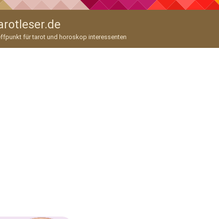
arotleser.de
ffpunkt für tarot und horoskop interessenten