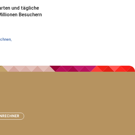
arten und tägliche
Millionen Besuchern
echnen
,
NRECHNER