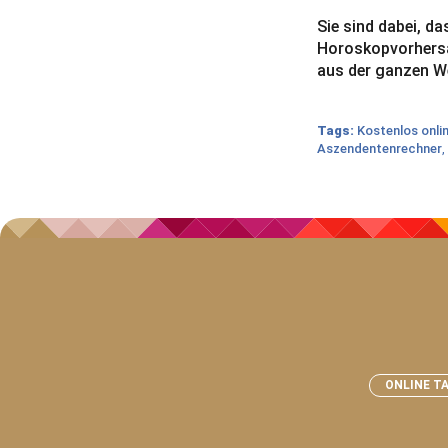
Sie sind dabei, d
Horoskopvorhersag
aus der ganzen We
Tags:
Kostenlos onli
Aszendentenrechner
,
ONLINE T